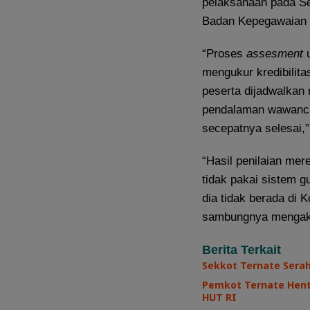
pelaksanaan pada Sen
Badan Kepegawaian
“Proses
assesment
u
mengukur kredibilit
peserta dijadwalkan 
pendalaman wawancar
secepatnya selesai,”
“Hasil penilaian mer
tidak pakai sistem g
dia tidak berada di 
sambungnya mengak
Berita Terkait
Sekkot Ternate Sera
Pemkot Ternate Henti
HUT RI