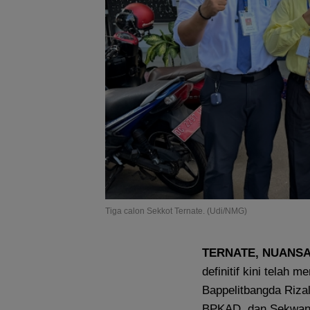
Tiga calon Sekkot Ternate. (Udi/NMG)
TERNATE
, NUANS
definitif kini telah
Bappelitbangda Riza
BPKAD, dan Sekwan 