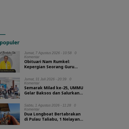
populer
Jumat, 7 Agustus 2026 - 10:58
0
Komentar
Obituari Nam Rumkel:
Kepergian Seorang Guru
yang Mengajarkan
Kesederhanaan
Jumat, 31 Juli 2026 - 20:39
0
Komentar
Semarak Milad ke-25, UMMU
Gelar Baksos dan Salurkan
100 Paket Sembako bagi
Mahasiswa Kurang Mampu
Sabtu, 1 Agustus 2026 - 11:28
0
Komentar
Dua Longboat Bertabrakan
di Pulau Taliabu, 1 Nelayan
Hilang