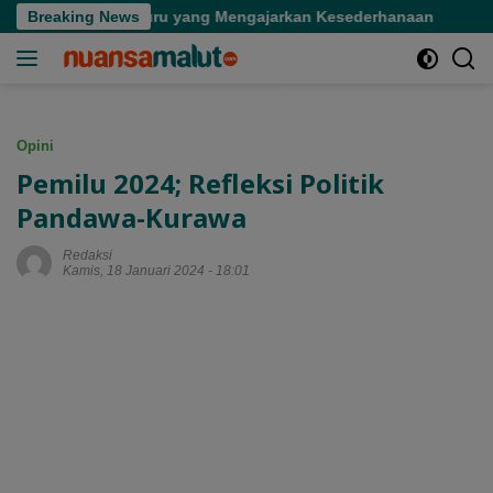
Langsung
eorang Guru yang Mengajarkan Kesederhanaan
Breaking News
Tinjau D
ke
konten
Opini
Pemilu 2024; Refleksi Politik
Pandawa-Kurawa
Redaksi
Kamis, 18 Januari 2024 - 18:01