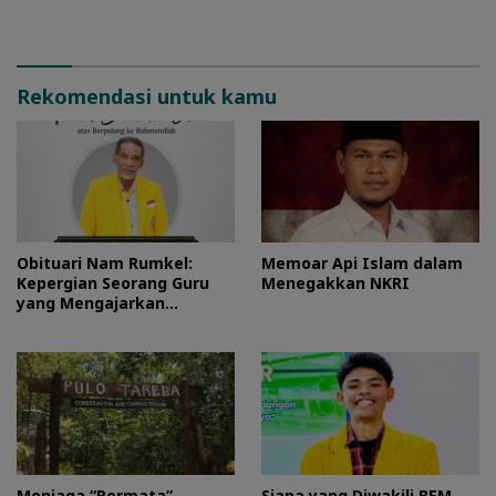
Perlindungan Kawasan
Pulo Tareba
Rekomendasi untuk kamu
Obituari Nam Rumkel:
Memoar Api Islam dalam
Kepergian Seorang Guru
Menegakkan NKRI
yang Mengajarkan
Kesederhanaan
Menjaga “Permata”
Siapa yang Diwakili BEM