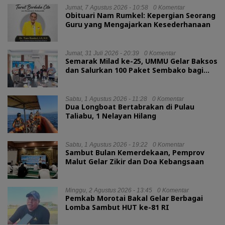
Jumat, 7 Agustus 2026 - 10:58
0 Komentar
Obituari Nam Rumkel: Kepergian Seorang
Guru yang Mengajarkan Kesederhanaan
Jumat, 31 Juli 2026 - 20:39
0 Komentar
Semarak Milad ke-25, UMMU Gelar Baksos
dan Salurkan 100 Paket Sembako bagi
Mahasiswa Kurang Mampu
Sabtu, 1 Agustus 2026 - 11:28
0 Komentar
Dua Longboat Bertabrakan di Pulau
Taliabu, 1 Nelayan Hilang
Sabtu, 1 Agustus 2026 - 19:22
0 Komentar
Sambut Bulan Kemerdekaan, Pemprov
Malut Gelar Zikir dan Doa Kebangsaan
Minggu, 2 Agustus 2026 - 13:45
0 Komentar
Pemkab Morotai Bakal Gelar Berbagai
Lomba Sambut HUT ke-81 RI