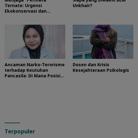
Ternate: Urgensi
Unkhair?
Ekokonservasi dan
Perlindungan Kawasan
Pulo Tareba
Ancaman Narko-Terorisme
Dosen dan Krisis
terhadap Keutuhan
Kesejahteraan Psikologis
Pancasila: Di Mana Posisi
HMI?
Terpopuler