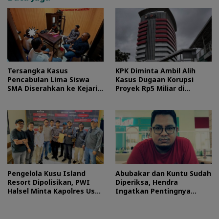
Tersangka Kasus
KPK Diminta Ambil Alih
Pencabulan Lima Siswa
Kasus Dugaan Korupsi
SMA Diserahkan ke Kejari
Proyek Rp5 Miliar di
Morotai
Halteng
Pengelola Kusu Island
Abubakar dan Kuntu Sudah
Resort Dipolisikan, PWI
Diperiksa, Hendra
Halsel Minta Kapolres Usut
Ingatkan Pentingnya
Tuntas
Proses Hukum