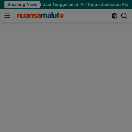
Langsung
 Meninggal Usai Tenggelam di Air Terjun Jembatan Alam
Breaking News
ke
konten