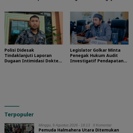
Tuntas
Proses Hukum
Polisi Didesak
Legislator Golkar Minta
Tindaklanjuti Laporan
Penegak Hukum Audit
Dugaan Intimidasi Dokter
Investigatif Pendapatan
RSUD Jailolo
BLUD RSUD Jailolo
Terpopuler
Minggu, 9 Agustus 2026 - 18:13
0 Komentar
Pemuda Halmahera Utara Ditemukan