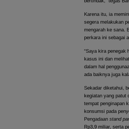
bertindak,” tegas Bah
Karena itu, ia memin
segera melakukan pe
mengarah ke sana. B
perkara ini sebagai 
“Saya kira penegak 
kasus ini dan melihat
dalam hal penggunaa
ada baiknya juga kala
Sekadar diketahui, 
kegiatan yang patut 
tempat penginapan ka
konsumsi pada penye
Pengadaan
stand p
Rp3,9 miliar, serta