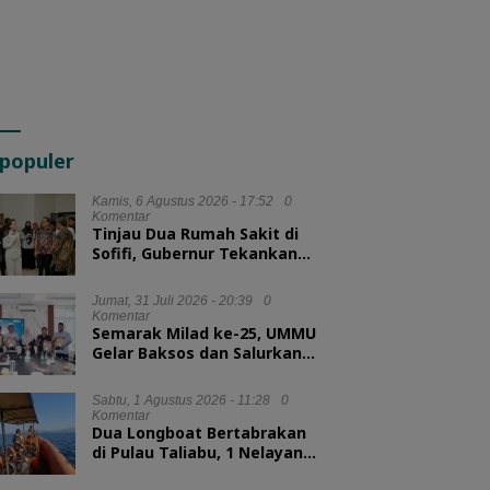
populer
Kamis, 6 Agustus 2026 - 17:52
0
Komentar
Tinjau Dua Rumah Sakit di
Sofifi, Gubernur Tekankan
Transformasi Layanan
Kesehatan
Jumat, 31 Juli 2026 - 20:39
0
Komentar
Semarak Milad ke-25, UMMU
Gelar Baksos dan Salurkan
100 Paket Sembako bagi
Mahasiswa Kurang Mampu
Sabtu, 1 Agustus 2026 - 11:28
0
Komentar
Dua Longboat Bertabrakan
di Pulau Taliabu, 1 Nelayan
Hilang