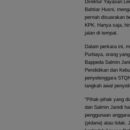
Direktur Yayasan L
Bahtiar Husni, men
pernah disuarakan b
KPK. Hanya saja, hi
jalan di tempat.
Dalam perkara ini, 
Purbaya, orang yang
Bappeda Salmin Jani
Pendidikan dan Kebu
penyelenggara STQN k
langkah awal penyid
“Pihak-pihak yang d
dan Salmin Janidi ha
penggunaan anggaran
(pidana) atau tidak.