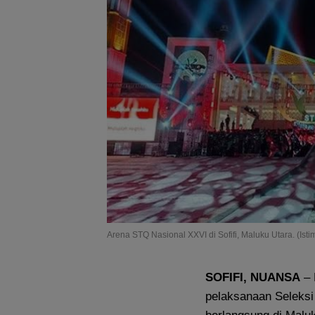
Arena STQ Nasional XXVI di Sofifi, Maluku Utara. (Ist
SOFIFI, NUANSA
– 
pelaksanaan Seleksi