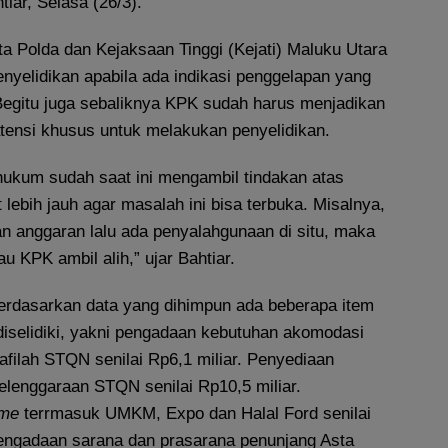
tiar, Selasa (26/3).
ta Polda dan Kejaksaan Tinggi (Kejati) Maluku Utara
nyelidikan apabila ada indikasi penggelapan yang
egitu juga sebaliknya KPK sudah harus menjadikan
atensi khusus untuk melakukan penyelidikan.
hukum sudah saat ini mengambil tindakan atas
 lebih jauh agar masalah ini bisa terbuka. Misalnya,
n anggaran lalu ada penyalahgunaan di situ, maka
u KPK ambil alih,” ujar Bahtiar.
berdasarkan data yang dihimpun ada beberapa item
diselidiki, yakni pengadaan kebutuhan akomodasi
filah STQN senilai Rp6,1 miliar. Penyediaan
lenggaraan STQN senilai Rp10,5 miliar.
ame
terrmasuk UMKM, Expo dan Halal Ford senilai
 pengadaan sarana dan prasarana penunjang Asta