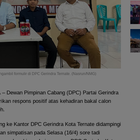
engambil formulir di DPC Gerindra Ternate. (Nasrun/NMG)
A
– Dewan Pimpinan Cabang (DPC) Partai Gerindra
kan respons positif atas kehadiran bakal calon
eh.
ng ke Kantor DPC Gerindra Kota Ternate didampingi
an simpatisan pada Selasa (16/4) sore tadi