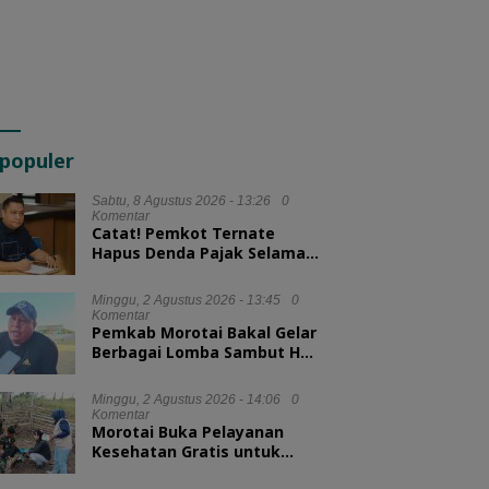
populer
Sabtu, 8 Agustus 2026 - 13:26
0
Komentar
Catat! Pemkot Ternate
Hapus Denda Pajak Selama
Tiga Bulan
Minggu, 2 Agustus 2026 - 13:45
0
Komentar
Pemkab Morotai Bakal Gelar
Berbagai Lomba Sambut HUT
ke-81 RI
Minggu, 2 Agustus 2026 - 14:06
0
Komentar
Morotai Buka Pelayanan
Kesehatan Gratis untuk
Hewan Ternak