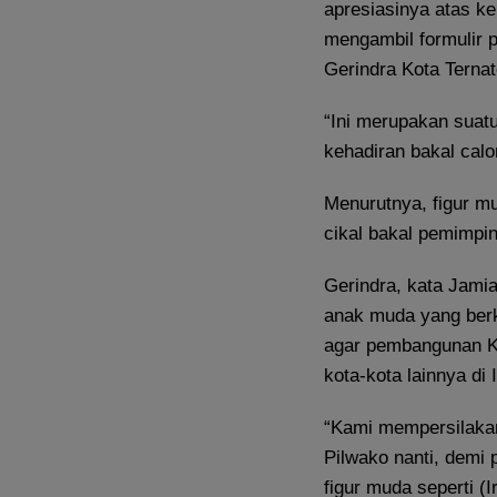
apresiasinya atas ke
mengambil formulir p
Gerindra Kota Ternat
“Ini merupakan suat
kehadiran bakal calo
Menurutnya, figur m
cikal bakal pemimpi
Gerindra, kata Jami
anak muda yang berk
agar pembangunan Ko
kota-kota lainnya di 
“Kami mempersilakan
Pilwako nanti, demi 
figur muda seperti (I