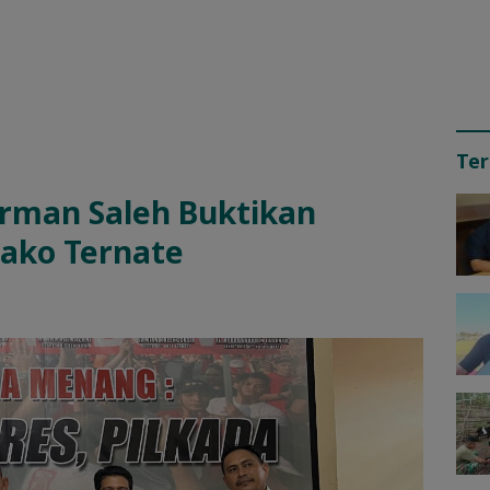
Ter
Irman Saleh Buktikan
wako Ternate