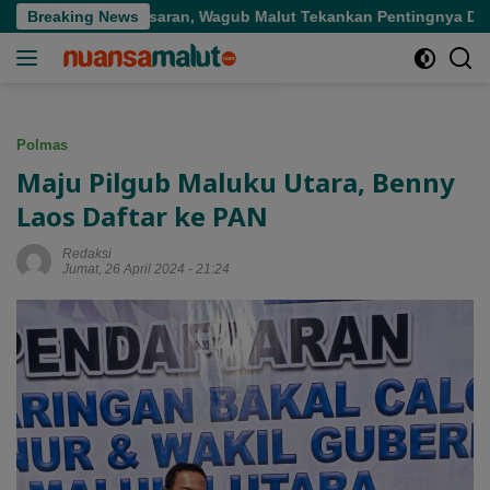
Langsung
i Tepat Sasaran, Wagub Malut Tekankan Pentingnya Digitalisasi
Breaking News
ke
konten
Polmas
Maju Pilgub Maluku Utara, Benny
Laos Daftar ke PAN
Redaksi
Jumat, 26 April 2024 - 21:24