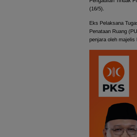
Pengadilan Tindak Pi
(16/5).
Eks Pelaksana Tuga
Penataan Ruang (PUP
penjara oleh majelis