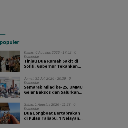
populer
Kamis, 6 Agustus 2026 - 17:52
0
Komentar
Tinjau Dua Rumah Sakit di
Sofifi, Gubernur Tekankan
Transformasi Layanan
Kesehatan
Jumat, 31 Juli 2026 - 20:39
0
Komentar
Semarak Milad ke-25, UMMU
Gelar Baksos dan Salurkan
100 Paket Sembako bagi
Mahasiswa Kurang Mampu
Sabtu, 1 Agustus 2026 - 11:28
0
Komentar
Dua Longboat Bertabrakan
di Pulau Taliabu, 1 Nelayan
Hilang