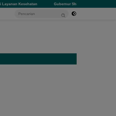
Gubernur Sherly Tinjau Revitalisasi SMAN 5 Tidore Kep
tutup