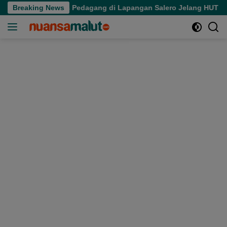
Langsung
an Aktivitas Pedagang di Lapangan Salero Jelang HUT RI
Breaking News
ke
konten