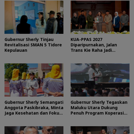
Gubernur Sherly Tinjau
KUA-PPAS 2027
Revitalisasi SMAN 5 Tidore
Diparipurnakan, Jalan
Kepulauan
Trans Kie Raha Jadi
Prioritas
Gubernur Sherly Semangati
Gubernur Sherly Tegaskan
Anggota Paskibraka, Minta
Maluku Utara Dukung
Jaga Kesehatan dan Fokus
Penuh Program Koperasi
Jalani Latihan
Merah Putih