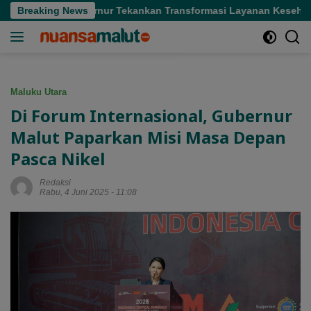
Langsung
Sofifi, Gubernur Tekankan Transformasi Layanan Kesehatan
Breaking News
ke
konten
Maluku Utara
Di Forum Internasional, Gubernur
Malut Paparkan Misi Masa Depan
Pasca Nikel
Redaksi
Rabu, 4 Juni 2025 - 11:08