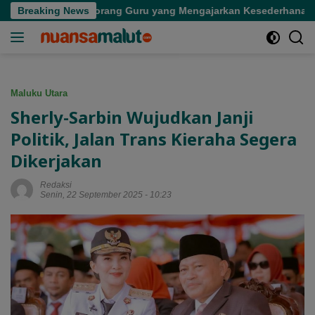
Langsung
pergian Seorang Guru yang Mengajarkan Kesederhanaan
Breaking News
ke
konten
Maluku Utara
Sherly-Sarbin Wujudkan Janji
Politik, Jalan Trans Kieraha Segera
Dikerjakan
Redaksi
Senin, 22 September 2025 - 10:23