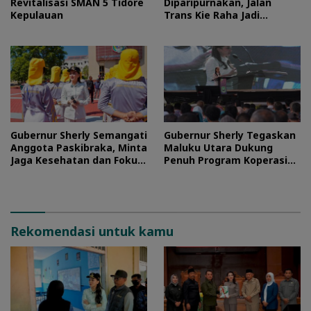
Revitalisasi SMAN 5 Tidore
Diparipurnakan, Jalan
Kepulauan
Trans Kie Raha Jadi
Prioritas
Gubernur Sherly Semangati
Gubernur Sherly Tegaskan
Anggota Paskibraka, Minta
Maluku Utara Dukung
Jaga Kesehatan dan Fokus
Penuh Program Koperasi
Jalani Latihan
Merah Putih
Rekomendasi untuk kamu