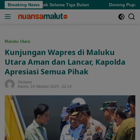
Langsung
s Denda Pajak Selama Tiga Bulan
Breaking News
Dorong Pupuk Bersubsid
ke
konten
Maluku Utara
Kunjungan Wapres di Maluku
Utara Aman dan Lancar, Kapolda
Apresiasi Semua Pihak
Redaksi
Kamis, 16 Oktober 2025 - 22:14