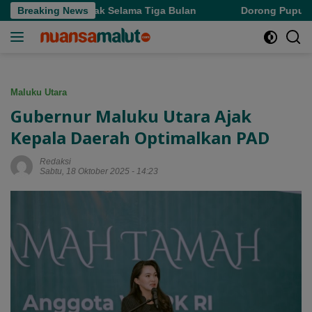
Langsung
s Denda Pajak Selama Tiga Bulan
Breaking News
Dorong Pupuk Bersubsid
ke
konten
Maluku Utara
Gubernur Maluku Utara Ajak
Kepala Daerah Optimalkan PAD
Redaksi
Sabtu, 18 Oktober 2025 - 14:23