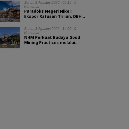
Senin, 3 Agustus 2026 - 05:15
0
Komentar
Paradoks Negeri Nikel:
Ekspor Ratusan Triliun, DBH
tak Sampai 1 Persen
Senin, 3 Agustus 2026 - 14:00
0
Komentar
NHM Perkuat Budaya Good
Mining Practices melalui
Binwas Terpadu ESDM