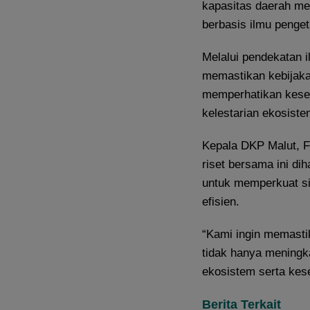
kapasitas daerah men
berbasis ilmu penge
Melalui pendekatan i
memastikan kebijaka
memperhatikan kese
kelestarian ekosiste
Kepala DKP Malut, F
riset bersama ini di
untuk memperkuat si
efisien.
“Kami ingin memasti
tidak hanya meningka
ekosistem serta kese
Berita Terkait