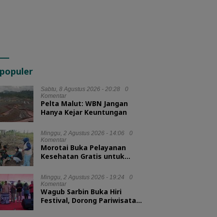
populer
Sabtu, 8 Agustus 2026 - 20:28
0
Komentar
Pelta Malut: WBN Jangan
Hanya Kejar Keuntungan
Minggu, 2 Agustus 2026 - 14:06
0
Komentar
Morotai Buka Pelayanan
Kesehatan Gratis untuk
Hewan Ternak
Minggu, 2 Agustus 2026 - 19:24
0
Komentar
Wagub Sarbin Buka Hiri
Festival, Dorong Pariwisata
Berbasis Alam