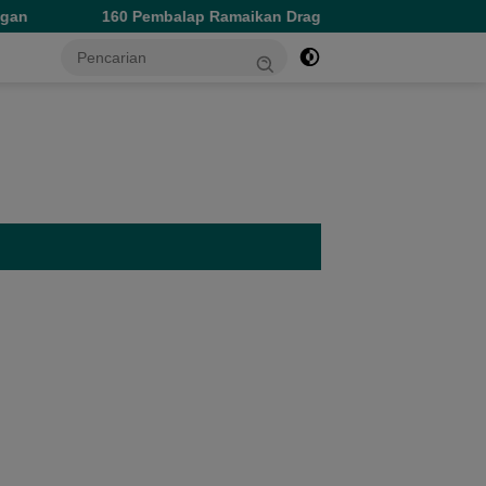
balap Ramaikan Drag Race di Sofifi, Ikut Dongkrak Pertumbuhan
tutup