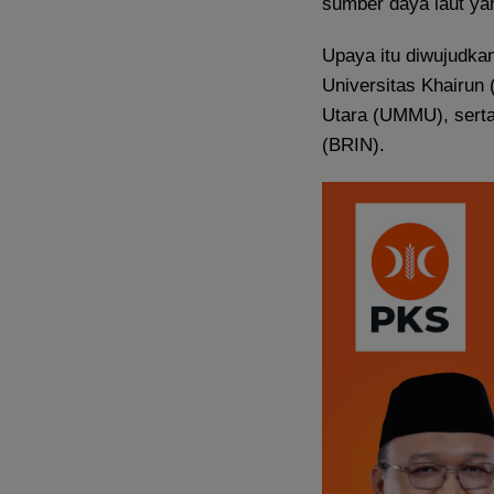
sumber daya laut yan
Upaya itu diwujudkan
Universitas Khairun
Utara (UMMU), serta 
(BRIN).