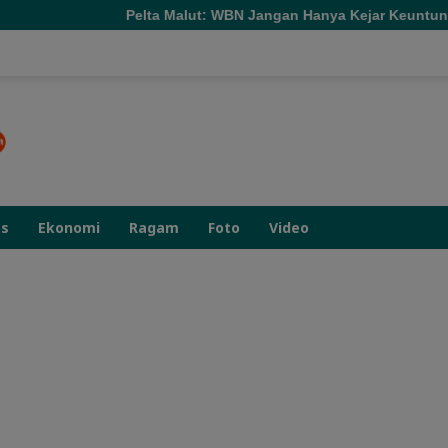
lta Malut: WBN Jangan Hanya Kejar Keuntungan
160 Pem
as
Ekonomi
Ragam
Foto
Video