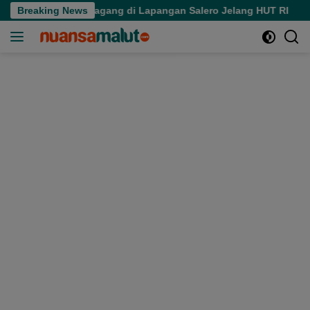
Langsung
tivitas Pedagang di Lapangan Salero Jelang HUT RI
Breaking News
Spe
ke
konten