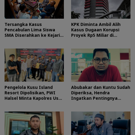
Tersangka Kasus
KPK Diminta Ambil Alih
Pencabulan Lima Siswa
Kasus Dugaan Korupsi
SMA Diserahkan ke Kejari
Proyek Rp5 Miliar di
Morotai
Halteng
Pengelola Kusu Island
Abubakar dan Kuntu Sudah
Resort Dipolisikan, PWI
Diperiksa, Hendra
Halsel Minta Kapolres Usut
Ingatkan Pentingnya
Tuntas
Proses Hukum