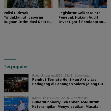
Polisi Didesak
Legislator Golkar Minta
Tindaklanjuti Laporan
Penegak Hukum Audit
Dugaan Intimidasi Dokter
Investigatif Pendapatan
RSUD Jailolo
BLUD RSUD Jailolo
Terpopuler
Rabu, 5 Agustus 2026 - 23:48
0 Komentar
Pemkot Ternate Hentikan Aktivitas
Pedagang di Lapangan Salero Jelang HUT
RI
Kamis, 30 Juli 2026 - 22:20
0 Komentar
Gubernur Sherly Tekankan ASN Butuh
Keterampilan Menyelesaikan Masalah