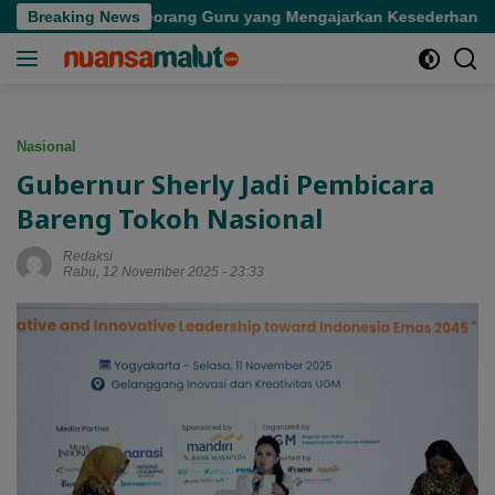
Langsung
Kepergian Seorang Guru yang Mengajarkan Kesederhanaan
Breaking News
ke
konten
Nasional
Gubernur Sherly Jadi Pembicara
Bareng Tokoh Nasional
Redaksi
Rabu, 12 November 2025 - 23:33