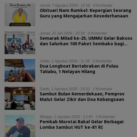
Jumat, 7 Agustus 2026 - 10:58
0 Komentar
Obituari Nam Rumkel: Kepergian Seorang
Guru yang Mengajarkan Kesederhanaan
Jumat, 31 Juli 2026 - 20:39
0 Komentar
Semarak Milad ke-25, UMMU Gelar Baksos
dan Salurkan 100 Paket Sembako bagi
Mahasiswa Kurang Mampu
Sabtu, 1 Agustus 2026 - 11:28
0 Komentar
Dua Longboat Bertabrakan di Pulau
Taliabu, 1 Nelayan Hilang
Sabtu, 1 Agustus 2026 - 19:22
0 Komentar
Sambut Bulan Kemerdekaan, Pemprov
Malut Gelar Zikir dan Doa Kebangsaan
Minggu, 2 Agustus 2026 - 13:45
0 Komentar
Pemkab Morotai Bakal Gelar Berbagai
Lomba Sambut HUT ke-81 RI