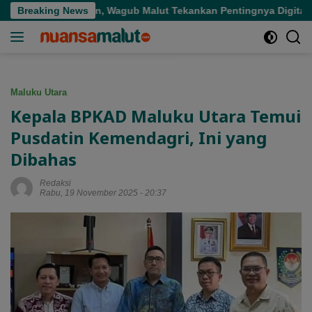
Langsung
epat Sasaran, Wagub Malut Tekankan Pentingnya Digitalisasi
Breaking News
ke
konten
Maluku Utara
Kepala BPKAD Maluku Utara Temui
Pusdatin Kemendagri, Ini yang
Dibahas
Redaksi
Rabu, 19 November 2025 - 20:37