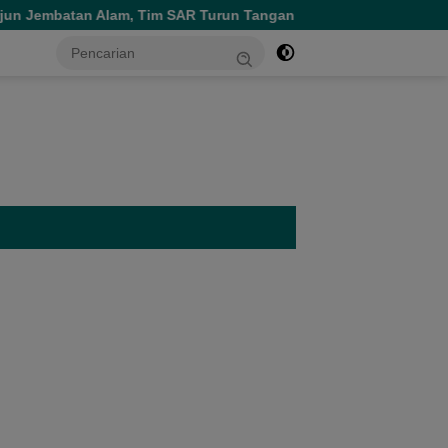
, Tim SAR Turun Tangan
Persiapan Menuju TPT XXXV, Per
tutup