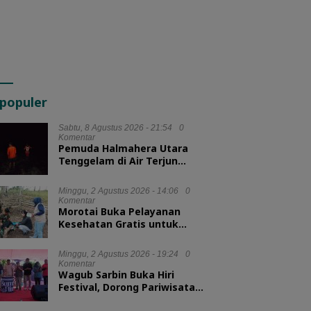
populer
Sabtu, 8 Agustus 2026 - 21:54
0
Komentar
Pemuda Halmahera Utara
Tenggelam di Air Terjun
Jembatan Alam, Tim SAR
Turun Tangan
Minggu, 2 Agustus 2026 - 14:06
0
Komentar
Morotai Buka Pelayanan
Kesehatan Gratis untuk
Hewan Ternak
Minggu, 2 Agustus 2026 - 19:24
0
Komentar
Wagub Sarbin Buka Hiri
Festival, Dorong Pariwisata
Berbasis Alam