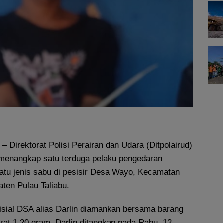
– Direktorat Polisi Perairan dan Udara (Ditpolairud)
menangkap satu terduga pelaku pengedaran
satu jenis sabu di pesisir Desa Wayo, Kecamatan
aten Pulau Taliabu.
nisial DSA alias Darlin diamankan bersama barang
rat 1,20 gram. Darlin ditangkap pada Rabu, 12