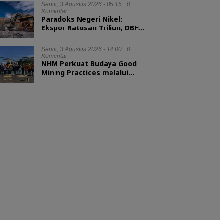
Senin, 3 Agustus 2026 - 05:15
0
Komentar
Paradoks Negeri Nikel:
Ekspor Ratusan Triliun, DBH
tak Sampai 1 Persen
Senin, 3 Agustus 2026 - 14:00
0
Komentar
NHM Perkuat Budaya Good
Mining Practices melalui
Binwas Terpadu ESDM