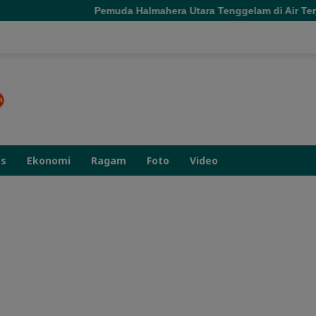
Pemuda Halmahera Utara Tenggelam di Air Terjun Jembatan Alam
as
Ekonomi
Ragam
Foto
Video