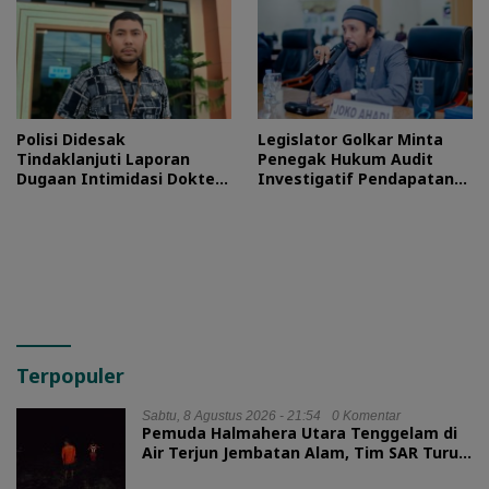
Polisi Didesak
Legislator Golkar Minta
Tindaklanjuti Laporan
Penegak Hukum Audit
Dugaan Intimidasi Dokter
Investigatif Pendapatan
RSUD Jailolo
BLUD RSUD Jailolo
Terpopuler
Sabtu, 8 Agustus 2026 - 21:54
0 Komentar
Pemuda Halmahera Utara Tenggelam di
Air Terjun Jembatan Alam, Tim SAR Turun
Tangan