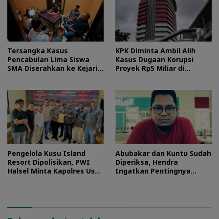
Tersangka Kasus
KPK Diminta Ambil Alih
Pencabulan Lima Siswa
Kasus Dugaan Korupsi
SMA Diserahkan ke Kejari
Proyek Rp5 Miliar di
Morotai
Halteng
Pengelola Kusu Island
Abubakar dan Kuntu Sudah
Resort Dipolisikan, PWI
Diperiksa, Hendra
Halsel Minta Kapolres Usut
Ingatkan Pentingnya
Tuntas
Proses Hukum