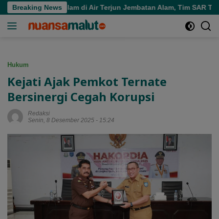
Langsung
ara Tenggelam di Air Terjun Jembatan Alam, Tim SAR Turun Tan
Breaking News
ke
konten
Hukum
Kejati Ajak Pemkot Ternate
Bersinergi Cegah Korupsi
Redaksi
Senin, 8 Desember 2025 - 15:24