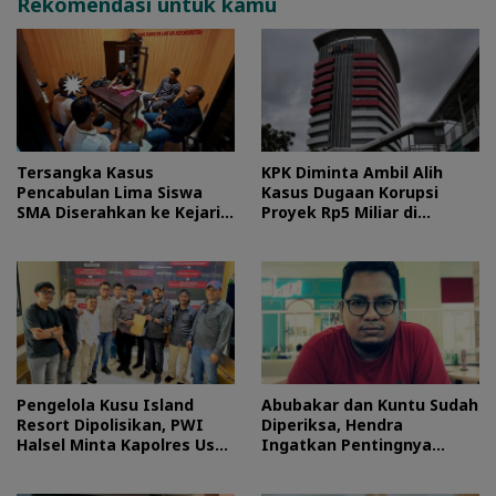
Rekomendasi untuk kamu
Tersangka Kasus
KPK Diminta Ambil Alih
Pencabulan Lima Siswa
Kasus Dugaan Korupsi
SMA Diserahkan ke Kejari
Proyek Rp5 Miliar di
Morotai
Halteng
Pengelola Kusu Island
Abubakar dan Kuntu Sudah
Resort Dipolisikan, PWI
Diperiksa, Hendra
Halsel Minta Kapolres Usut
Ingatkan Pentingnya
Tuntas
Proses Hukum