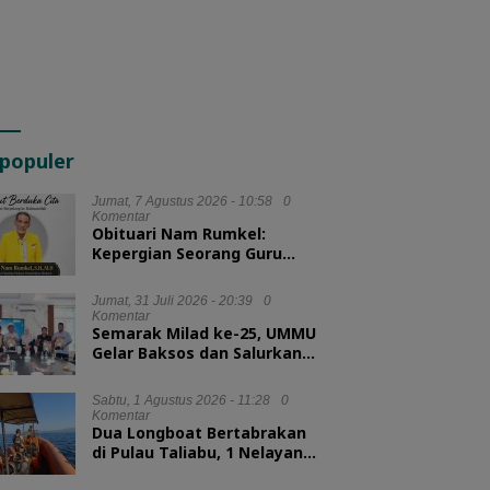
populer
Jumat, 7 Agustus 2026 - 10:58
0
Komentar
Obituari Nam Rumkel:
Kepergian Seorang Guru
yang Mengajarkan
Kesederhanaan
Jumat, 31 Juli 2026 - 20:39
0
Komentar
Semarak Milad ke-25, UMMU
Gelar Baksos dan Salurkan
100 Paket Sembako bagi
Mahasiswa Kurang Mampu
Sabtu, 1 Agustus 2026 - 11:28
0
Komentar
Dua Longboat Bertabrakan
di Pulau Taliabu, 1 Nelayan
Hilang