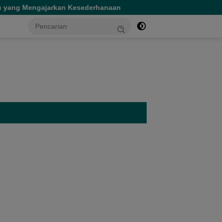
 Kesederhanaan
Tinjau Dua Rumah Sakit di Sofifi, Gube
tutup