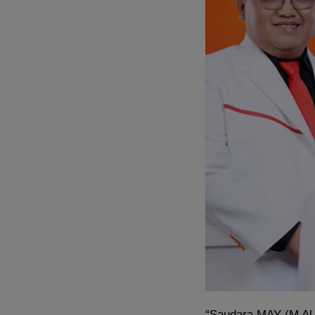
“Saudara MAY (M Al 