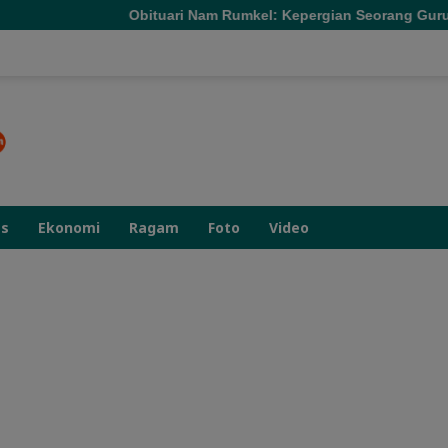
ituari Nam Rumkel: Kepergian Seorang Guru yang Mengajarkan
as
Ekonomi
Ragam
Foto
Video