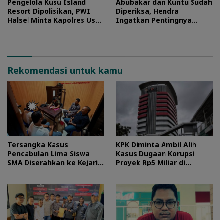
Pengelola Kusu Island
Abubakar dan Kuntu Sudah
Resort Dipolisikan, PWI
Diperiksa, Hendra
Halsel Minta Kapolres Usut
Ingatkan Pentingnya
Tuntas
Proses Hukum
Rekomendasi untuk kamu
Tersangka Kasus
KPK Diminta Ambil Alih
Pencabulan Lima Siswa
Kasus Dugaan Korupsi
SMA Diserahkan ke Kejari
Proyek Rp5 Miliar di
Morotai
Halteng