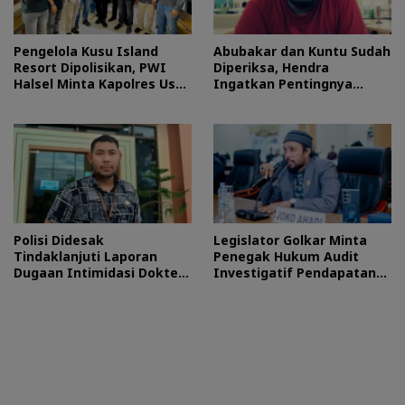
Pengelola Kusu Island
Abubakar dan Kuntu Sudah
Resort Dipolisikan, PWI
Diperiksa, Hendra
Halsel Minta Kapolres Usut
Ingatkan Pentingnya
Tuntas
Proses Hukum
Polisi Didesak
Legislator Golkar Minta
Tindaklanjuti Laporan
Penegak Hukum Audit
Dugaan Intimidasi Dokter
Investigatif Pendapatan
RSUD Jailolo
BLUD RSUD Jailolo