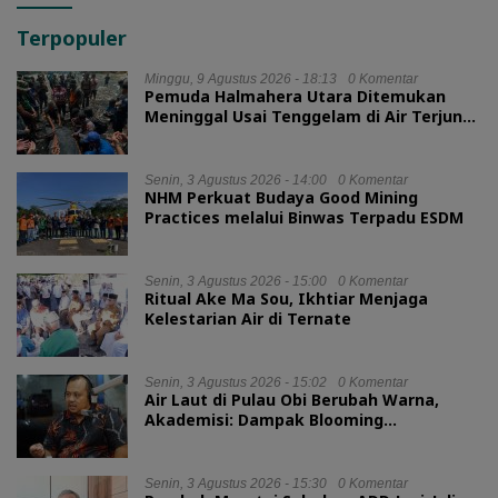
Terpopuler
Minggu, 9 Agustus 2026 - 18:13
0 Komentar
Pemuda Halmahera Utara Ditemukan
Meninggal Usai Tenggelam di Air Terjun
Jembatan Alam
Senin, 3 Agustus 2026 - 14:00
0 Komentar
NHM Perkuat Budaya Good Mining
Practices melalui Binwas Terpadu ESDM
Senin, 3 Agustus 2026 - 15:00
0 Komentar
Ritual Ake Ma Sou, Ikhtiar Menjaga
Kelestarian Air di Ternate
Senin, 3 Agustus 2026 - 15:02
0 Komentar
Air Laut di Pulau Obi Berubah Warna,
Akademisi: Dampak Blooming
Fitoplankton Musim Kemarau
Senin, 3 Agustus 2026 - 15:30
0 Komentar