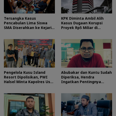
Tersangka Kasus
KPK Diminta Ambil Alih
Pencabulan Lima Siswa
Kasus Dugaan Korupsi
SMA Diserahkan ke Kejari
Proyek Rp5 Miliar di
Morotai
Halteng
Pengelola Kusu Island
Abubakar dan Kuntu Sudah
Resort Dipolisikan, PWI
Diperiksa, Hendra
Halsel Minta Kapolres Usut
Ingatkan Pentingnya
Tuntas
Proses Hukum