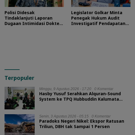
Polisi Didesak
Legislator Golkar Minta
Tindaklanjuti Laporan
Penegak Hukum Audit
Dugaan Intimidasi Dokter
Investigatif Pendapatan
RSUD Jailolo
BLUD RSUD Jailolo
Terpopuler
Minggu, 9 Agustus 2026 - 17:20
0 Komentar
Hasby Yusuf Serahkan Alquran-Sound
System ke TPQ Hubbuddin Kalumata
Ternate
Senin, 3 Agustus 2026 - 05:15
0 Komentar
Paradoks Negeri Nikel: Ekspor Ratusan
Triliun, DBH tak Sampai 1 Persen