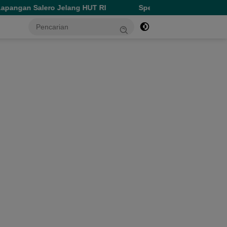
lang HUT RI
Spesial HUT ke-81 RI, Perumda Ake Gaale Di
tutup