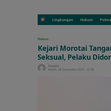
H
Lingkungan
Hukum
Polm
o
m
e
Hukum
Kejari Morotai Tanga
Seksual, Pelaku Did
Redaksi
Kamis, 18 Desember 2025 - 11:59