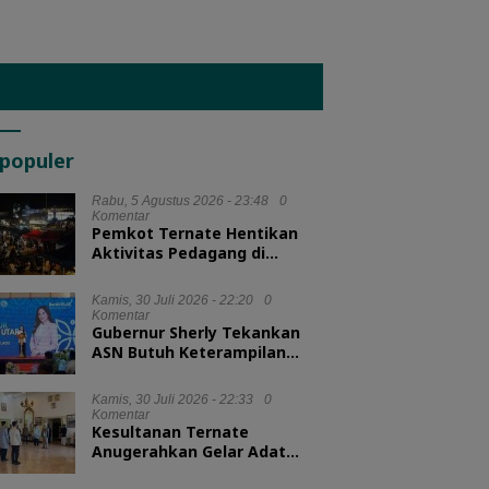
populer
Rabu, 5 Agustus 2026 - 23:48
0
Komentar
Pemkot Ternate Hentikan
Aktivitas Pedagang di
Lapangan Salero Jelang HUT
RI
Kamis, 30 Juli 2026 - 22:20
0
Komentar
Gubernur Sherly Tekankan
ASN Butuh Keterampilan
Menyelesaikan Masalah
Kamis, 30 Juli 2026 - 22:33
0
Komentar
Kesultanan Ternate
Anugerahkan Gelar Adat
untuk Kepala BKN dan