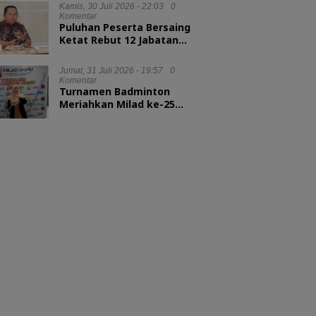
Kepala LAN RI
Kamis, 30 Juli 2026 - 22:03
0
Komentar
Puluhan Peserta Bersaing
Ketat Rebut 12 Jabatan
Eselon II Pemkot Ternate
Jumat, 31 Juli 2026 - 19:57
0
Komentar
Turnamen Badminton
Meriahkan Milad ke-25
UMMU, Rektor Tekankan
Sportivitas