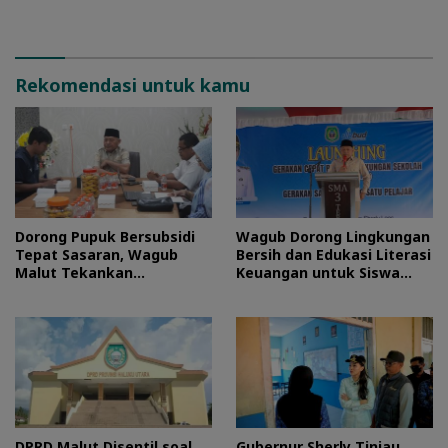
Stempel
Rekomendasi untuk kamu
Dorong Pupuk Bersubsidi
Wagub Dorong Lingkungan
Tepat Sasaran, Wagub
Bersih dan Edukasi Literasi
Malut Tekankan
Keuangan untuk Siswa
Pentingnya Digitalisasi
Maluku Utara
DPRD Malut Disentil soal
Gubernur Sherly Tinjau