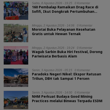
Sabtu, 8 Agustus 2026 - 19:25
0 Komentar
160 Pembalap Ramaikan Drag Race di
Sofifi, Ikut Dongkrak Pertumbuhan
Ekonomi Maluku Utara
Minggu, 2 Agustus 2026 - 14:06
0 Komentar
Morotai Buka Pelayanan Kesehatan
Gratis untuk Hewan Ternak
Minggu, 2 Agustus 2026 - 19:24
0 Komentar
Wagub Sarbin Buka Hiri Festival, Dorong
Pariwisata Berbasis Alam
Senin, 3 Agustus 2026 - 05:15
0 Komentar
Paradoks Negeri Nikel: Ekspor Ratusan
Triliun, DBH tak Sampai 1 Persen
Senin, 3 Agustus 2026 - 14:00
0 Komentar
NHM Perkuat Budaya Good Mining
Practices melalui Binwas Terpadu ESDM