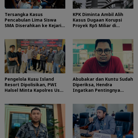
Tersangka Kasus
KPK Diminta Ambil Alih
Pencabulan Lima Siswa
Kasus Dugaan Korupsi
SMA Diserahkan ke Kejari
Proyek Rp5 Miliar di
Morotai
Halteng
Pengelola Kusu Island
Abubakar dan Kuntu Sudah
Resort Dipolisikan, PWI
Diperiksa, Hendra
Halsel Minta Kapolres Usut
Ingatkan Pentingnya
Tuntas
Proses Hukum