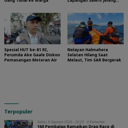
Uang Tunai ke Warga
Lapangan Salero Jelang
HUT RI
Spesial HUT ke-81 RI,
Nelayan Halmahera
Perumda Ake Gaale Diskon
Selatan Hilang Saat
Pemasangan Meteran Air
Melaut, Tim SAR Bergerak
Terpopuler
Sabtu, 8 Agustus 2026 - 19:25
0 Komentar
160 Pembalap Ramaikan Drag Race di