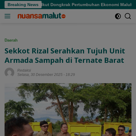
Langsung
di Sofifi, Ikut Dongkrak Pertumbuhan Ekonomi Maluku Utara
Breaking News
ke
konten
Daerah
Sekkot Rizal Serahkan Tujuh Unit
Armada Sampah di Ternate Barat
Redaksi
Selasa, 30 Desember 2025 - 18:29