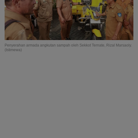
Penyerahan armada angkutan sampah oleh Sekkot Ternate, Rizal Marsaoly.
(Istimewa)