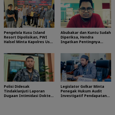
Pengelola Kusu Island
Abubakar dan Kuntu Sudah
Resort Dipolisikan, PWI
Diperiksa, Hendra
Halsel Minta Kapolres Usut
Ingatkan Pentingnya
Tuntas
Proses Hukum
Polisi Didesak
Legislator Golkar Minta
Tindaklanjuti Laporan
Penegak Hukum Audit
Dugaan Intimidasi Dokter
Investigatif Pendapatan
RSUD Jailolo
BLUD RSUD Jailolo