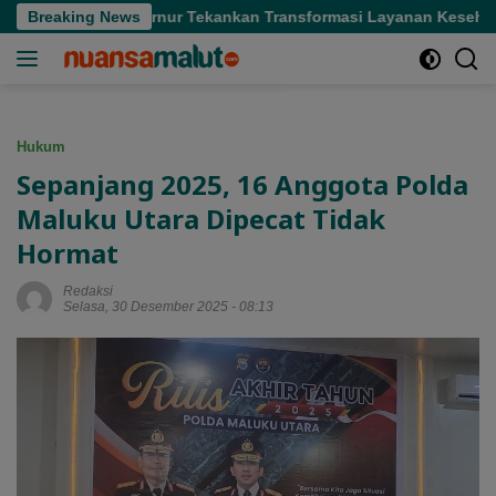
Langsung
 Sofifi, Gubernur Tekankan Transformasi Layanan Kesehatan
Breaking News
ke
konten
Hukum
Sepanjang 2025, 16 Anggota Polda
Maluku Utara Dipecat Tidak
Hormat
Redaksi
Selasa, 30 Desember 2025 - 08:13