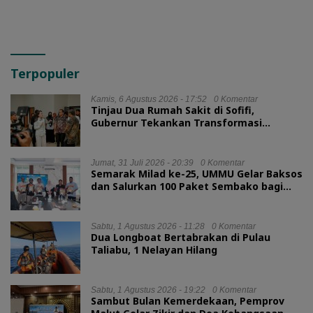
Terpopuler
Kamis, 6 Agustus 2026 - 17:52
0 Komentar
Tinjau Dua Rumah Sakit di Sofifi,
Gubernur Tekankan Transformasi
Layanan Kesehatan
Jumat, 31 Juli 2026 - 20:39
0 Komentar
Semarak Milad ke-25, UMMU Gelar Baksos
dan Salurkan 100 Paket Sembako bagi
Mahasiswa Kurang Mampu
Sabtu, 1 Agustus 2026 - 11:28
0 Komentar
Dua Longboat Bertabrakan di Pulau
Taliabu, 1 Nelayan Hilang
Sabtu, 1 Agustus 2026 - 19:22
0 Komentar
Sambut Bulan Kemerdekaan, Pemprov