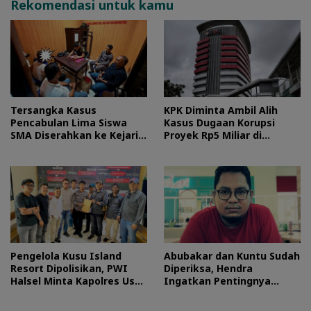
Rekomendasi untuk kamu
Tersangka Kasus
KPK Diminta Ambil Alih
Pencabulan Lima Siswa
Kasus Dugaan Korupsi
SMA Diserahkan ke Kejari
Proyek Rp5 Miliar di
Morotai
Halteng
Pengelola Kusu Island
Abubakar dan Kuntu Sudah
Resort Dipolisikan, PWI
Diperiksa, Hendra
Halsel Minta Kapolres Usut
Ingatkan Pentingnya
Tuntas
Proses Hukum