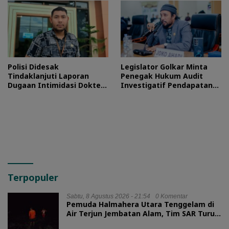
Polisi Didesak
Legislator Golkar Minta
Tindaklanjuti Laporan
Penegak Hukum Audit
Dugaan Intimidasi Dokter
Investigatif Pendapatan
RSUD Jailolo
BLUD RSUD Jailolo
Terpopuler
Sabtu, 8 Agustus 2026 - 21:54
0 Komentar
Pemuda Halmahera Utara Tenggelam di
Air Terjun Jembatan Alam, Tim SAR Turun
Tangan