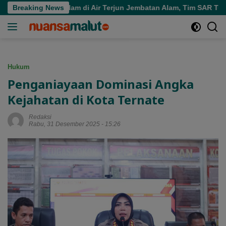
Langsung
ara Tenggelam di Air Terjun Jembatan Alam, Tim SAR Turun Tan
Breaking News
ke
konten
Hukum
Penganiayaan Dominasi Angka
Kejahatan di Kota Ternate
Redaksi
Rabu, 31 Desember 2025 - 15:26