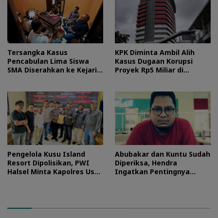
Tersangka Kasus
KPK Diminta Ambil Alih
Pencabulan Lima Siswa
Kasus Dugaan Korupsi
SMA Diserahkan ke Kejari
Proyek Rp5 Miliar di
Morotai
Halteng
Pengelola Kusu Island
Abubakar dan Kuntu Sudah
Resort Dipolisikan, PWI
Diperiksa, Hendra
Halsel Minta Kapolres Usut
Ingatkan Pentingnya
Tuntas
Proses Hukum