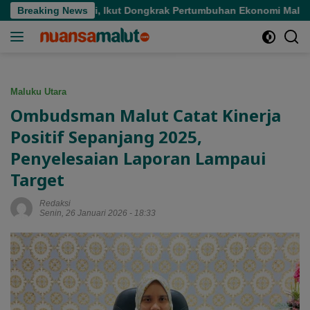
Langsung
e di Sofifi, Ikut Dongkrak Pertumbuhan Ekonomi Maluku Utara
Breaking News
ke
konten
Maluku Utara
Ombudsman Malut Catat Kinerja
Positif Sepanjang 2025,
Penyelesaian Laporan Lampaui
Target
Redaksi
Senin, 26 Januari 2026 - 18:33