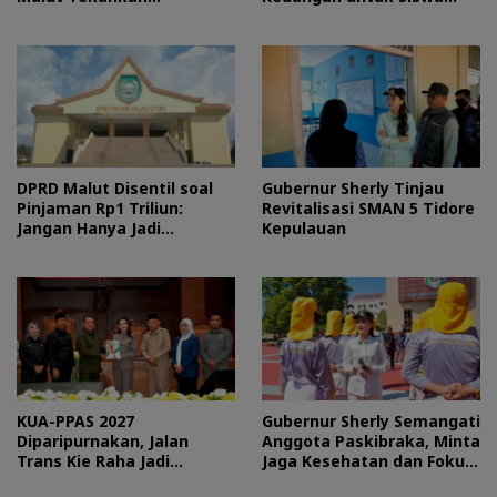
Pentingnya Digitalisasi
Maluku Utara
DPRD Malut Disentil soal
Gubernur Sherly Tinjau
Pinjaman Rp1 Triliun:
Revitalisasi SMAN 5 Tidore
Jangan Hanya Jadi
Kepulauan
Stempel
KUA-PPAS 2027
Gubernur Sherly Semangati
Diparipurnakan, Jalan
Anggota Paskibraka, Minta
Trans Kie Raha Jadi
Jaga Kesehatan dan Fokus
Prioritas
Jalani Latihan