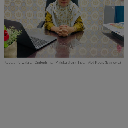
Kepala Perwakilan Ombudsman Maluku Utara, Iriyani Abd Kadir. (Istimewa)