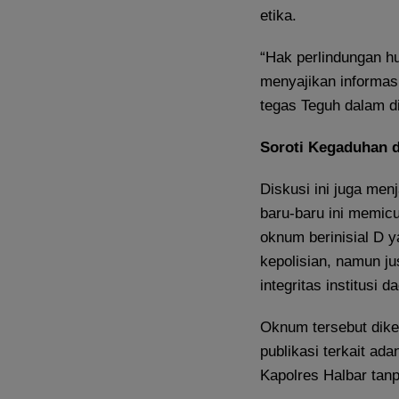
etika.
“Hak perlindungan hu
menyajikan informasi
tegas Teguh dalam di
Soroti Kegaduhan d
Diskusi ini juga men
baru-baru ini memic
oknum berinisial D 
kepolisian, namun j
integritas institusi d
Oknum tersebut dike
publikasi terkait ad
Kapolres Halbar tanpa