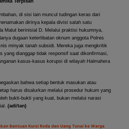
namika Terpisah
mbahan, di sisi lain muncul tudingan keras dari
menamakan dirinya kepala divisi salah satu
a Malut berinisial D. Melalui praktisi hukumnya,
anya dugaan keterlibatan oknum anggota Polres
isnis minyak tanah subsidi. Mereka juga mengkritik
s yang dianggap tidak responsif saat dikonfirmasi,
anganan kasus-kasus korupsi di wilayah Halmahera
negaskan bahwa setiap bentuk masukan atau
tetap harus disalurkan melalui prosedur hukum yang
leh bukti-bukti yang kuat, bukan melalui narasi
ial.
(adi/tan)
hkan Bantuan Kursi Roda dan Uang Tunai ke Warga