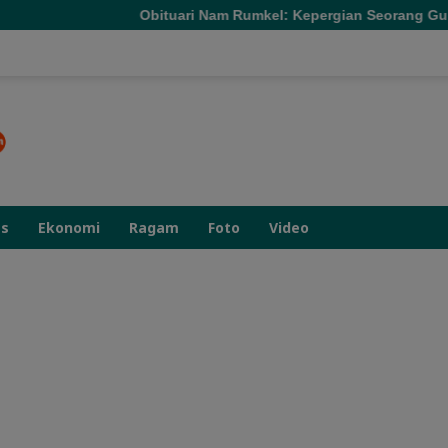
Obituari Nam Rumkel: Kepergian Seorang Guru yang Mengaja
as
Ekonomi
Ragam
Foto
Video