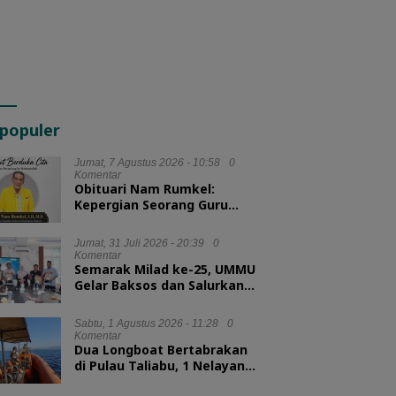
populer
Jumat, 7 Agustus 2026 - 10:58
0
Komentar
Obituari Nam Rumkel:
Kepergian Seorang Guru
yang Mengajarkan
Kesederhanaan
Jumat, 31 Juli 2026 - 20:39
0
Komentar
Semarak Milad ke-25, UMMU
Gelar Baksos dan Salurkan
100 Paket Sembako bagi
Mahasiswa Kurang Mampu
Sabtu, 1 Agustus 2026 - 11:28
0
Komentar
Dua Longboat Bertabrakan
di Pulau Taliabu, 1 Nelayan
Hilang