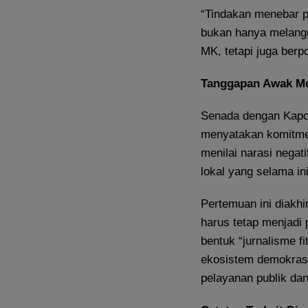
“Tindakan menebar p
bukan hanya melangg
MK, tetapi juga berp
Tanggapan Awak M
Senada dengan Kapolr
menyatakan komitmen
menilai narasi negat
lokal yang selama ini
Pertemuan ini diakh
harus tetap menjadi 
bentuk “jurnalisme f
ekosistem demokrasi
pelayanan publik dan