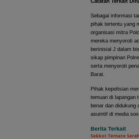
Catatan Terkait Di
Sebagai informasi ta
pihak tertentu yang 
organisasi mitra Pold
mereka menyoroti ad
berinisial J dalam b
sikap pimpinan Polre
serta menyoroti pen
Barat.
Pihak kepolisian me
temuan di lapangan 
benar dan didukung o
asumtif di media sos
Berita Terkait
Sekkot Ternate Sera