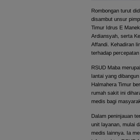
Rombongan turut did
disambut unsur pimp
Timur Idrus E Mane
Ardiansyah, serta K
Affandi. Kehadiran l
terhadap percepatan 
RSUD Maba merupaka
lantai yang dibangun
Halmahera Timur ber
rumah sakit ini dih
medis bagi masyarak
Dalam peninjauan te
unit layanan, mulai d
medis lainnya. Ia me