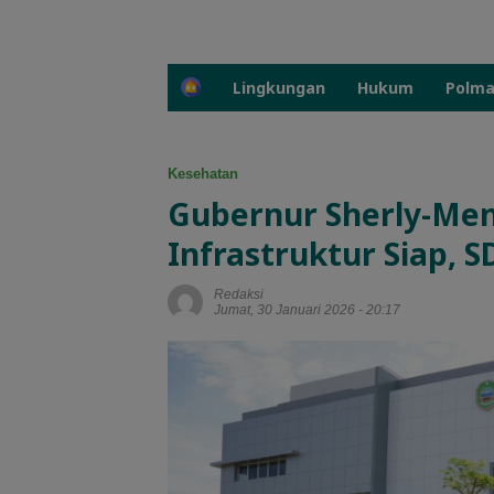
H
Lingkungan
Hukum
Polm
o
m
e
Kesehatan
Gubernur Sherly-Men
Infrastruktur Siap, S
Redaksi
Jumat, 30 Januari 2026 - 20:17