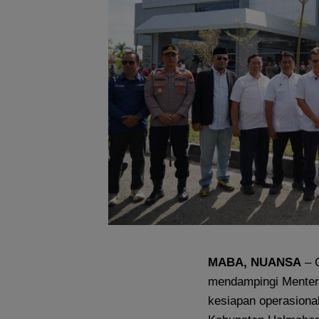
MABA, NUANSA
– G
mendampingi Menteri
kesiapan operasion