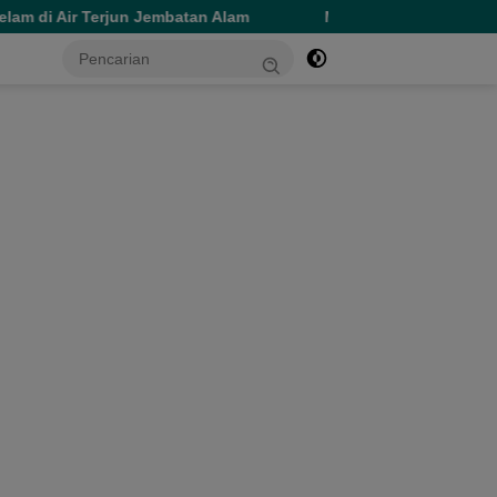
embatan Alam
Meriahkan HUT RI, PC BKMT Ternate Utara 
tutup