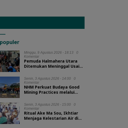
populer
Minggu, 9 Agustus 2026 - 18:13
0
Komentar
Pemuda Halmahera Utara
Ditemukan Meninggal Usai
Tenggelam di Air Terjun
Jembatan Alam
Senin, 3 Agustus 2026 - 14:00
0
Komentar
NHM Perkuat Budaya Good
Mining Practices melalui
Binwas Terpadu ESDM
Senin, 3 Agustus 2026 - 15:00
0
Komentar
Ritual Ake Ma Sou, Ikhtiar
Menjaga Kelestarian Air di
Ternate