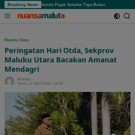
Langsung
nate Hapus Denda Pajak Selama Tiga Bulan
Breaking News
ke
konten
Maluku Utara
Peringatan Hari Otda, Sekprov
Maluku Utara Bacakan Amanat
Mendagri
Redaksi
Senin, 27 April 2026 - 16:44