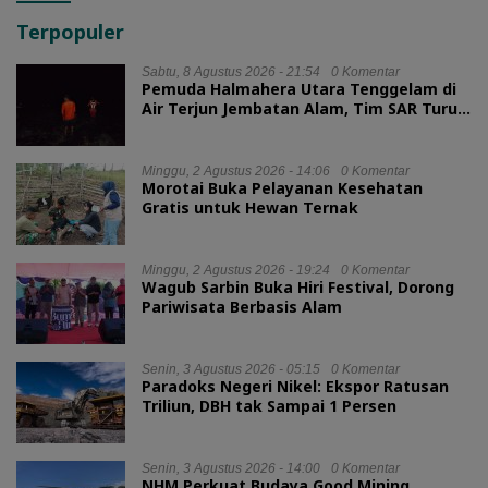
Terpopuler
Sabtu, 8 Agustus 2026 - 21:54
0 Komentar
Pemuda Halmahera Utara Tenggelam di
Air Terjun Jembatan Alam, Tim SAR Turun
Tangan
Minggu, 2 Agustus 2026 - 14:06
0 Komentar
Morotai Buka Pelayanan Kesehatan
Gratis untuk Hewan Ternak
Minggu, 2 Agustus 2026 - 19:24
0 Komentar
Wagub Sarbin Buka Hiri Festival, Dorong
Pariwisata Berbasis Alam
Senin, 3 Agustus 2026 - 05:15
0 Komentar
Paradoks Negeri Nikel: Ekspor Ratusan
Triliun, DBH tak Sampai 1 Persen
Senin, 3 Agustus 2026 - 14:00
0 Komentar
NHM Perkuat Budaya Good Mining