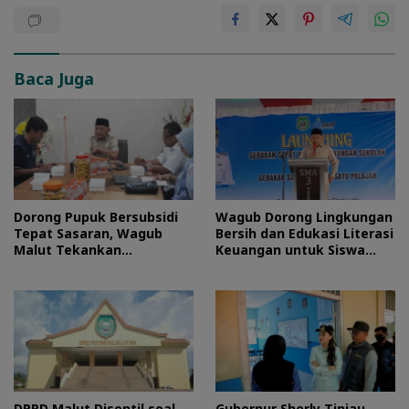
Baca Juga
Dorong Pupuk Bersubsidi
Wagub Dorong Lingkungan
Tepat Sasaran, Wagub
Bersih dan Edukasi Literasi
Malut Tekankan
Keuangan untuk Siswa
Pentingnya Digitalisasi
Maluku Utara
DPRD Malut Disentil soal
Gubernur Sherly Tinjau