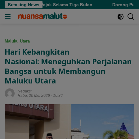
Langsung
apus Denda Pajak Selama Tiga Bulan
Breaking News
Dorong Pupuk Bersu
ke
konten
Maluku Utara
Hari Kebangkitan
Nasional: Meneguhkan Perjalanan
Bangsa untuk Membangun
Maluku Utara
Redaksi
Rabu, 20 Mei 2026 - 10:36