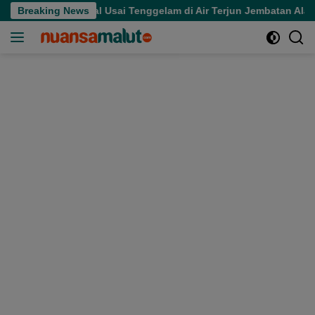
Langsung
Meninggal Usai Tenggelam di Air Terjun Jembatan Alam
Breaking News
ke
konten