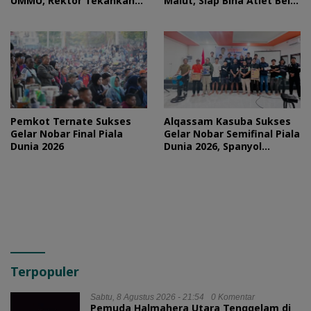
UMMU, Rektor Tekankan
Malut, Siap Bina Atlet Bela
Sportivitas
Diri Campuran
Pemkot Ternate Sukses
Alqassam Kasuba Sukses
Gelar Nobar Final Piala
Gelar Nobar Semifinal Piala
Dunia 2026
Dunia 2026, Spanyol
Pulangkan Prancis
Terpopuler
Sabtu, 8 Agustus 2026 - 21:54
0 Komentar
Pemuda Halmahera Utara Tenggelam di