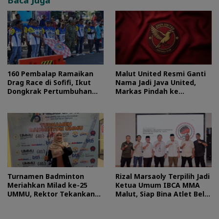
160 Pembalap Ramaikan
Malut United Resmi Ganti
Drag Race di Sofifi, Ikut
Nama Jadi Java United,
Dongkrak Pertumbuhan
Markas Pindah ke
Ekonomi Maluku Utara
Semarang
Turnamen Badminton
Rizal Marsaoly Terpilih Jadi
Meriahkan Milad ke-25
Ketua Umum IBCA MMA
UMMU, Rektor Tekankan
Malut, Siap Bina Atlet Bela
Sportivitas
Diri Campuran