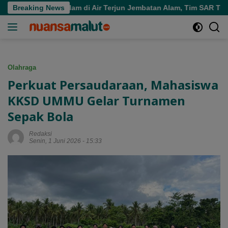
Langsung
ara Tenggelam di Air Terjun Jembatan Alam, Tim SAR Turun Tan
Breaking News
ke
konten
Olahraga
Perkuat Persaudaraan, Mahasiswa
KKSD UMMU Gelar Turnamen
Sepak Bola
Redaksi
Senin, 1 Juni 2026 - 15:33