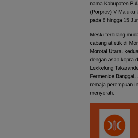
nama Kabupaten Pula
(Porprov) V Maluku U
pada 8 hingga 15 Jun
Meski terbilang muda
cabang atletik di Mo
Morotai Utara, kedu
dengan asap kopra da
Lexkelung Takarande
Fermenice Banggai, 
remaja perempuan in
menyerah.