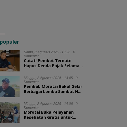
populer
Sabtu, 8 Agustus 2026 - 13:26
0
Komentar
Catat! Pemkot Ternate
Hapus Denda Pajak Selama
Tiga Bulan
Minggu, 2 Agustus 2026 - 13:45
0
Komentar
Pemkab Morotai Bakal Gelar
Berbagai Lomba Sambut HUT
ke-81 RI
Minggu, 2 Agustus 2026 - 14:06
0
Komentar
Morotai Buka Pelayanan
Kesehatan Gratis untuk
Hewan Ternak