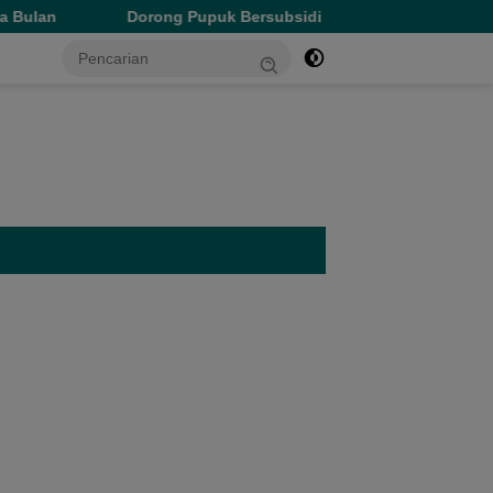
Dorong Pupuk Bersubsidi Tepat Sasaran, Wagub Malut Tekankan 
tutup