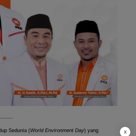
_____
dup Sedunia (
World Environment
Day
) yang
X