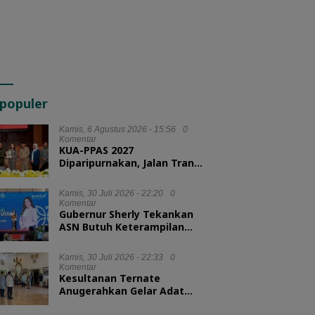
populer
Kamis, 6 Agustus 2026 - 15:56
0
Komentar
KUA-PPAS 2027
Diparipurnakan, Jalan Trans
Kie Raha Jadi Prioritas
Kamis, 30 Juli 2026 - 22:20
0
Komentar
Gubernur Sherly Tekankan
ASN Butuh Keterampilan
Menyelesaikan Masalah
Kamis, 30 Juli 2026 - 22:33
0
Komentar
Kesultanan Ternate
Anugerahkan Gelar Adat
untuk Kepala BKN dan