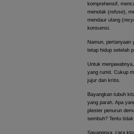
komprehensif, menca
menolak (
refuse
), m
mendaur ulang (
recy
konsumsi.
Namun, pertanyaan ya
tetap hidup setelah p
Untuk menjawabnya, ki
yang rumit. Cukup me
jujur dan kritis.
Bayangkan tubuh kit
yang parah. Apa yan
plester penurun de
sembuh? Tentu tidak
Sayangnya, cara kita