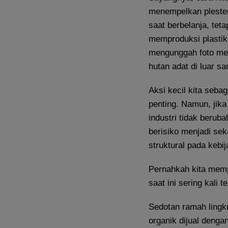
menempelkan plester
saat berbelanja, teta
memproduksi plastik 
mengunggah foto men
hutan adat di luar sa
Aksi kecil kita sebag
penting. Namun, jik
industri tidak beruba
berisiko menjadi sek
struktural pada kebij
Pernahkah kita memp
saat ini sering kali
Sedotan ramah lingk
organik dijual denga