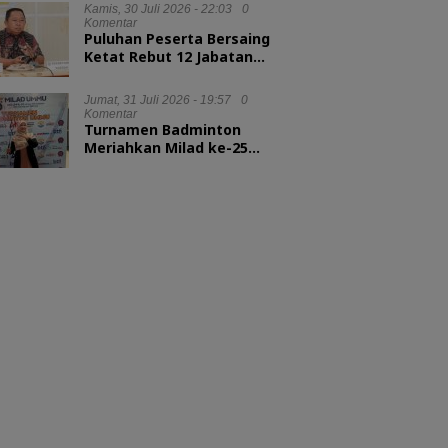
Kepala LAN RI
Kamis, 30 Juli 2026 - 22:03
0
Komentar
Puluhan Peserta Bersaing
Ketat Rebut 12 Jabatan
Eselon II Pemkot Ternate
Jumat, 31 Juli 2026 - 19:57
0
Komentar
Turnamen Badminton
Meriahkan Milad ke-25
UMMU, Rektor Tekankan
Sportivitas