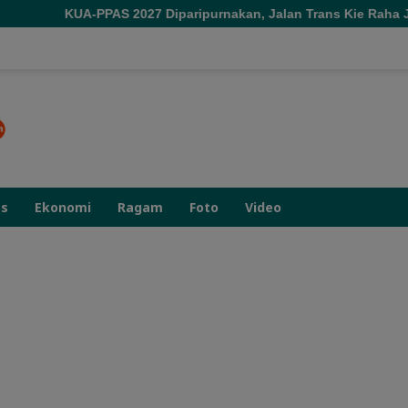
S 2027 Diparipurnakan, Jalan Trans Kie Raha Jadi Prioritas
as
Ekonomi
Ragam
Foto
Video