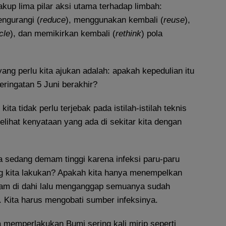
kup lima pilar aksi utama terhadap limbah:
engurangi (
reduce
), menggunakan kembali (
reuse
),
cle
), dan memikirkan kembali (
rethink
) pola
ng perlu kita ajukan adalah: apakah kepedulian itu
eringatan 5 Juni berakhir?
ta tidak perlu terjebak pada istilah-istilah teknis
lihat kenyataan yang ada di sekitar kita dengan
a sedang demam tinggi karena infeksi paru-paru
g kita lakukan? Apakah kita hanya menempelkan
mam di dahi lalu menganggap semuanya sudah
. Kita harus mengobati sumber infeksinya.
 memperlakukan Bumi sering kali mirip seperti