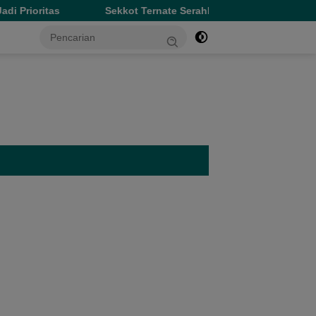
Sekkot Ternate Serahkan Bantuan Kursi Roda dan Uang Tunai
tutup