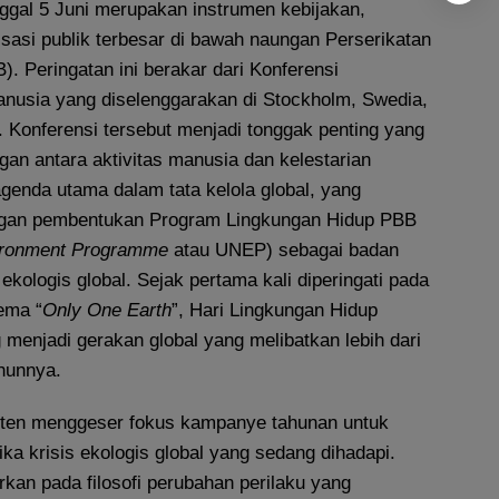
anggal 5 Juni merupakan instrumen kebijakan,
isasi publik terbesar di bawah naungan Perserikatan
 Peringatan ini berakar dari Konferensi
nusia yang diselenggarakan di Stockholm, Swedia,
 Konferensi tersebut menjadi tonggak penting yang
n antara aktivitas manusia dan kelestarian
genda utama dalam tata kelola global, yang
engan pembentukan Program Lingkungan Hidup PBB
ironment
Programme
atau UNEP) sebagai badan
ekologis global. Sejak pertama kali diperingati pada
ema “
Only One
Earth
”, Hari Lingkungan Hidup
menjadi gerakan global yang melibatkan lebih dari
ahunnya.
ten menggeser fokus kampanye tahunan untuk
ka krisis ekologis global yang sedang dihadapi.
kan pada filosofi perubahan perilaku yang