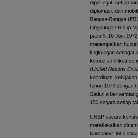
diperingati setiap t
diplomasi, dan mobil
Bangsa-Bangsa (PBB).
Lingkungan Hidup Ma
pada 5–16 Juni 1972.
menempatkan hubunga
lingkungan sebagai a
kemudian diikuti d
(
United Nations Env
koordinasi kebijakan 
tahun 1973 dengan t
Sedunia berkembang 
150 negara setiap t
UNEP secara konsis
merefleksikan dinami
Kampanye ini didasar