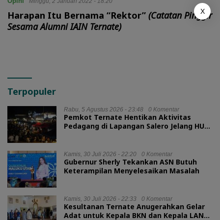
Opini
Minggu, 2 Januari 2022 - 18:20
X
Harapan Itu Bernama “Rektor”
(Catatan Pinggir
Sesama Alumni IAIN Ternate)
Terpopuler
Rabu, 5 Agustus 2026 - 23:48
0 Komentar
Pemkot Ternate Hentikan Aktivitas
Pedagang di Lapangan Salero Jelang HUT
RI
Kamis, 30 Juli 2026 - 22:20
0 Komentar
Gubernur Sherly Tekankan ASN Butuh
Keterampilan Menyelesaikan Masalah
Kamis, 30 Juli 2026 - 22:33
0 Komentar
Kesultanan Ternate Anugerahkan Gelar
Adat untuk Kepala BKN dan Kepala LAN