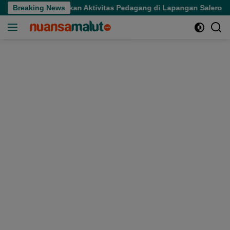
Langsung
kot Ternate Hentikan Aktivitas Pedagang di Lapangan Salero Jel
Breaking News
ke
konten