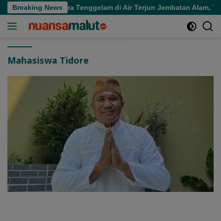
Langsung
a Halmahera Utara Tenggelam di Air Terjun Jembatan Alam, Tim
Breaking News
ke
konten
Mahasiswa Tidore