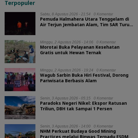
Terpopuler
Sabtu, 8 Agustus 2026 - 21:54
0 Komentar
Pemuda Halmahera Utara Tenggelam di
Air Terjun Jembatan Alam, Tim SAR Turun
Tangan
Minggu, 2 Agustus 2026 - 14:06
0 Komentar
Morotai Buka Pelayanan Kesehatan
Gratis untuk Hewan Ternak
Minggu, 2 Agustus 2026 - 19:24
0 Komentar
Wagub Sarbin Buka Hiri Festival, Dorong
Pariwisata Berbasis Alam
Senin, 3 Agustus 2026 - 05:15
0 Komentar
Paradoks Negeri Nikel: Ekspor Ratusan
Triliun, DBH tak Sampai 1 Persen
Senin, 3 Agustus 2026 - 14:00
0 Komentar
NHM Perkuat Budaya Good Mining
Practices melalui Binwas Terpadu ESDM