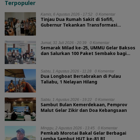
Terpopuler
Kamis, 6 Agustus 2026 - 17:52
0 Komentar
Tinjau Dua Rumah Sakit di Sofifi,
Gubernur Tekankan Transformasi
Layanan Kesehatan
Jumat, 31 Juli 2026 - 20:39
0 Komentar
Semarak Milad ke-25, UMMU Gelar Baksos
dan Salurkan 100 Paket Sembako bagi
Mahasiswa Kurang Mampu
Sabtu, 1 Agustus 2026 - 11:28
0 Komentar
Dua Longboat Bertabrakan di Pulau
Taliabu, 1 Nelayan Hilang
Sabtu, 1 Agustus 2026 - 19:22
0 Komentar
Sambut Bulan Kemerdekaan, Pemprov
Malut Gelar Zikir dan Doa Kebangsaan
Minggu, 2 Agustus 2026 - 13:45
0 Komentar
Pemkab Morotai Bakal Gelar Berbagai
Lomba Sambut HUT ke-81 RI