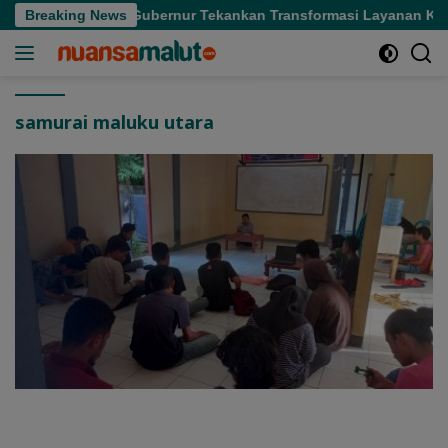
Langsung
h Sakit di Sofifi, Gubernur Tekankan Transformasi Layanan Kese
Breaking News
ke
konten
samurai maluku utara