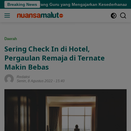
Langsung
epergian Seorang Guru yang Mengajarkan Kesederhanaan
Breaking News
ke
konten
Daerah
Sering Check In di Hotel,
Pergaulan Remaja di Ternate
Makin Bebas
Redaksi
Senin, 8 Agustus 2022 - 15:40