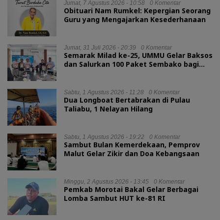
Jumat, 7 Agustus 2026 - 10:58
0 Komentar
Obituari Nam Rumkel: Kepergian Seorang
Guru yang Mengajarkan Kesederhanaan
Jumat, 31 Juli 2026 - 20:39
0 Komentar
Semarak Milad ke-25, UMMU Gelar Baksos
dan Salurkan 100 Paket Sembako bagi
Mahasiswa Kurang Mampu
Sabtu, 1 Agustus 2026 - 11:28
0 Komentar
Dua Longboat Bertabrakan di Pulau
Taliabu, 1 Nelayan Hilang
Sabtu, 1 Agustus 2026 - 19:22
0 Komentar
Sambut Bulan Kemerdekaan, Pemprov
Malut Gelar Zikir dan Doa Kebangsaan
Minggu, 2 Agustus 2026 - 13:45
0 Komentar
Pemkab Morotai Bakal Gelar Berbagai
Lomba Sambut HUT ke-81 RI