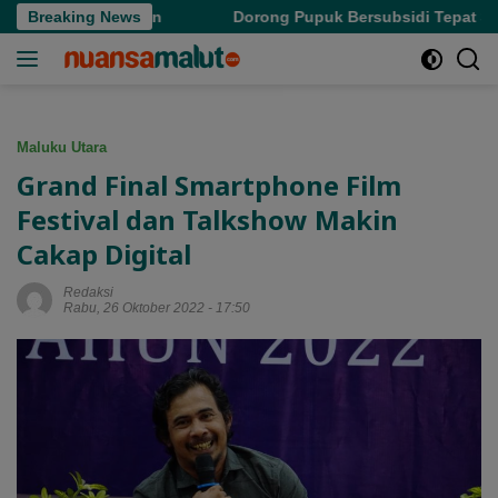
Langsung
iga Bulan
Breaking News
Dorong Pupuk Bersubsidi Tepat Sasaran, Wagub
ke
konten
Maluku Utara
Grand Final Smartphone Film
Festival dan Talkshow Makin
Cakap Digital
Redaksi
Rabu, 26 Oktober 2022 - 17:50