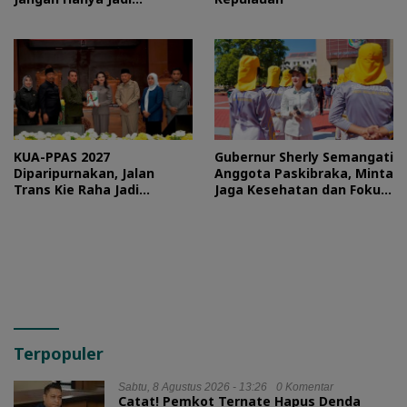
Stempel
KUA-PPAS 2027
Gubernur Sherly Semangati
Diparipurnakan, Jalan
Anggota Paskibraka, Minta
Trans Kie Raha Jadi
Jaga Kesehatan dan Fokus
Prioritas
Jalani Latihan
Terpopuler
Sabtu, 8 Agustus 2026 - 13:26
0 Komentar
Catat! Pemkot Ternate Hapus Denda