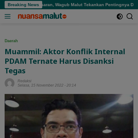
Langsung
di Tepat Sasaran, Wagub Malut Tekankan Pentingnya Digitalisas
Breaking News
ke
konten
Daerah
Muammil: Aktor Konflik Internal
PDAM Ternate Harus Disanksi
Tegas
Redaksi
Selasa, 15 November 2022 - 20:14