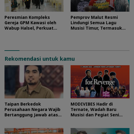
Peresmian Kompleks
Pemprov Malut Resmi
Gereja GPM Kawasi oleh
Lindungi Semua Lagu
Wabup Halsel, Perkuat
Musisi Timur, Termasuk
Harmoni Kehidupan
Hits Toton Caribo
Berjemaat
Rekomendasi untuk kamu
Taipan Berkedok
MODIVIBES Hadir di
Perusahaan Negara Wajib
Ternate, Wadah Baru
Bertanggung Jawab atas
Musisi dan Pegiat Seni
Kerusakan Sistemik di
Maluku Utara
Halmahera Timur