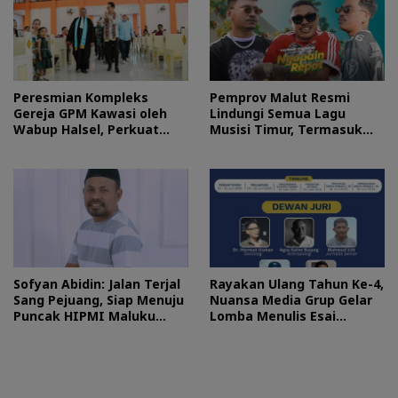
Peresmian Kompleks
Pemprov Malut Resmi
Gereja GPM Kawasi oleh
Lindungi Semua Lagu
Wabup Halsel, Perkuat
Musisi Timur, Termasuk
Harmoni Kehidupan
Hits Toton Caribo
Berjemaat
Sofyan Abidin: Jalan Terjal
Rayakan Ulang Tahun Ke-4,
Sang Pejuang, Siap Menuju
Nuansa Media Grup Gelar
Puncak HIPMI Maluku
Lomba Menulis Esai
Utara
Berhadiah Rp 35 Juta