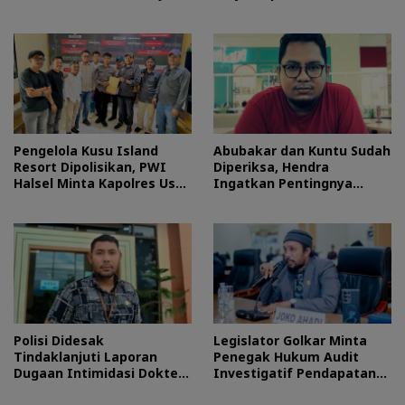
Morotai
Halteng
Pengelola Kusu Island
Abubakar dan Kuntu Sudah
Resort Dipolisikan, PWI
Diperiksa, Hendra
Halsel Minta Kapolres Usut
Ingatkan Pentingnya
Tuntas
Proses Hukum
Polisi Didesak
Legislator Golkar Minta
Tindaklanjuti Laporan
Penegak Hukum Audit
Dugaan Intimidasi Dokter
Investigatif Pendapatan
RSUD Jailolo
BLUD RSUD Jailolo