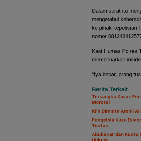
Dalam surat itu men
mengetahui keberada
ke pihak kepolisian 
nomor 08124841257
Kasi Humas Polres T
membenarkan insiden
“Iya benar, orang t
Berita Terkait
Tersangka Kasus Pen
Morotai
KPK Diminta Ambil Ali
Pengelola Kusu Island
Tuntas
Abubakar dan Kuntu 
Hukum