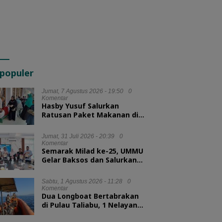
populer
Jumat, 7 Agustus 2026 - 19:50
0
Komentar
Hasby Yusuf Salurkan
Ratusan Paket Makanan di
Tujuh Masjid Kota Ternate
Jumat, 31 Juli 2026 - 20:39
0
Komentar
Semarak Milad ke-25, UMMU
Gelar Baksos dan Salurkan
100 Paket Sembako bagi
Mahasiswa Kurang Mampu
Sabtu, 1 Agustus 2026 - 11:28
0
Komentar
Dua Longboat Bertabrakan
di Pulau Taliabu, 1 Nelayan
Hilang