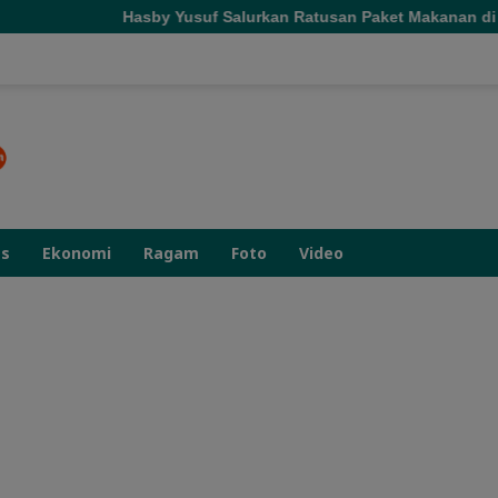
y Yusuf Salurkan Ratusan Paket Makanan di Tujuh Masjid Kota T
as
Ekonomi
Ragam
Foto
Video