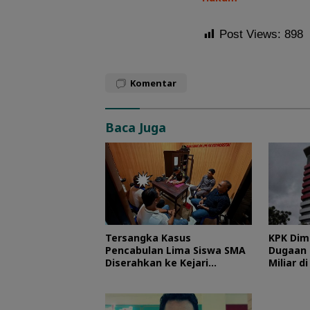
Post Views:
898
Komentar
Baca Juga
Tersangka Kasus
KPK Dim
Pencabulan Lima Siswa SMA
Dugaan 
Diserahkan ke Kejari
Miliar d
Morotai