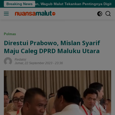
Langsung
epat Sasaran, Wagub Malut Tekankan Pentingnya Digitalisasi
Breaking News
ke
konten
Polmas
Direstui Prabowo, Mislan Syarif
Maju Caleg DPRD Maluku Utara
Redaksi
Jumat, 22 September 2023 - 23:36