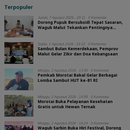
Terpopuler
Jumat, 7 Agustus 2026 - 20:11
0 Komentar
Dorong Pupuk Bersubsidi Tepat Sasaran,
Wagub Malut Tekankan Pentingnya
Digitalisasi
Sabtu, 1 Agustus 2026 - 19:22
0 Komentar
Sambut Bulan Kemerdekaan, Pemprov
Malut Gelar Zikir dan Doa Kebangsaan
Minggu, 2 Agustus 2026 - 13:45
0 Komentar
Pemkab Morotai Bakal Gelar Berbagai
Lomba Sambut HUT ke-81 RI
Minggu, 2 Agustus 2026 - 14:06
0 Komentar
Morotai Buka Pelayanan Kesehatan
Gratis untuk Hewan Ternak
Minggu, 2 Agustus 2026 - 19:24
0 Komentar
Wagub Sarbin Buka Hiri Festival, Dorong