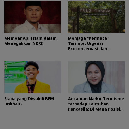
Memoar Api Islam dalam
Menjaga “Permata”
Menegakkan NKRI
Ternate: Urgensi
Ekokonservasi dan
Perlindungan Kawasan
Pulo Tareba
Siapa yang Diwakili BEM
Ancaman Narko-Terorisme
Unkhair?
terhadap Keutuhan
Pancasila: Di Mana Posisi
HMI?