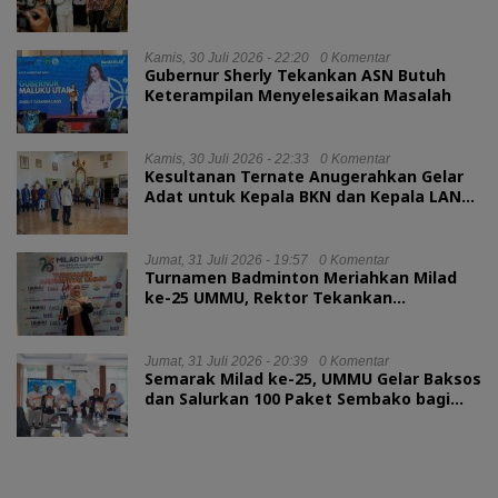
Layanan Kesehatan
Kamis, 30 Juli 2026 - 22:20
0 Komentar
Gubernur Sherly Tekankan ASN Butuh
Keterampilan Menyelesaikan Masalah
Kamis, 30 Juli 2026 - 22:33
0 Komentar
Kesultanan Ternate Anugerahkan Gelar
Adat untuk Kepala BKN dan Kepala LAN
RI
Jumat, 31 Juli 2026 - 19:57
0 Komentar
Turnamen Badminton Meriahkan Milad
ke-25 UMMU, Rektor Tekankan
Sportivitas
Jumat, 31 Juli 2026 - 20:39
0 Komentar
Semarak Milad ke-25, UMMU Gelar Baksos
dan Salurkan 100 Paket Sembako bagi
Mahasiswa Kurang Mampu