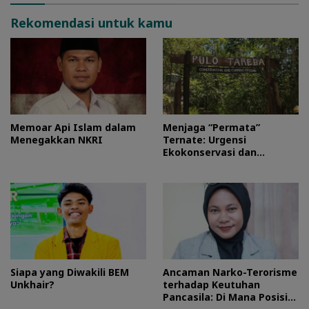
Rekomendasi untuk kamu
Memoar Api Islam dalam
Menjaga “Permata”
Menegakkan NKRI
Ternate: Urgensi
Ekokonservasi dan
Perlindungan Kawasan
Pulo Tareba
Siapa yang Diwakili BEM
Ancaman Narko-Terorisme
Unkhair?
terhadap Keutuhan
Pancasila: Di Mana Posisi