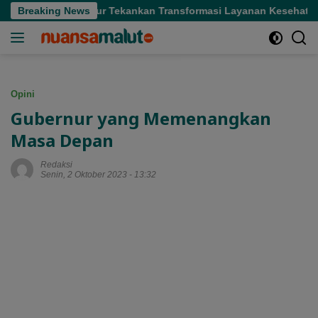
Langsung
fi, Gubernur Tekankan Transformasi Layanan Kesehatan
Breaking News
G
ke
konten
Opini
Gubernur yang Memenangkan
Masa Depan
Redaksi
Senin, 2 Oktober 2023 - 13:32