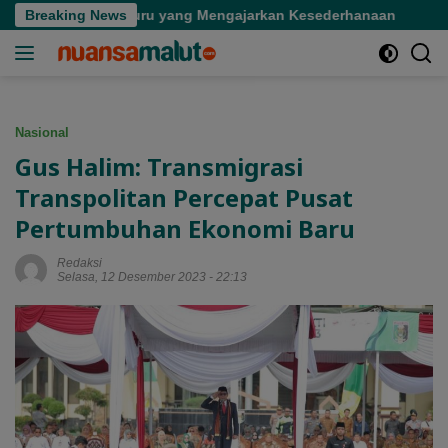
Langsung
 Seorang Guru yang Mengajarkan Kesederhanaan
Breaking News
Tinjau 
ke
konten
Nasional
Gus Halim: Transmigrasi
Transpolitan Percepat Pusat
Pertumbuhan Ekonomi Baru
Redaksi
Selasa, 12 Desember 2023 - 22:13