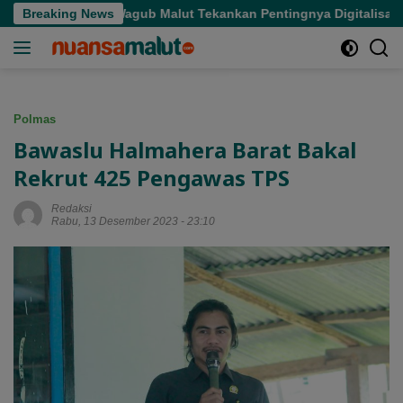
Langsung
t Sasaran, Wagub Malut Tekankan Pentingnya Digitalisasi
Breaking News
ke
konten
Polmas
Bawaslu Halmahera Barat Bakal
Rekrut 425 Pengawas TPS
Redaksi
Rabu, 13 Desember 2023 - 23:10