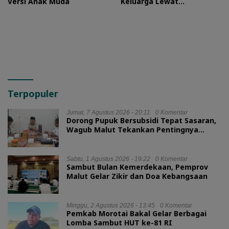
Versi Anak Muda
Keluarga Lewat
Silaturahmi Bareng Ketua
TP PKK Provinsi
Terpopuler
Jumat, 7 Agustus 2026 - 20:11
0 Komentar
Dorong Pupuk Bersubsidi Tepat Sasaran,
Wagub Malut Tekankan Pentingnya
Digitalisasi
Sabtu, 1 Agustus 2026 - 19:22
0 Komentar
Sambut Bulan Kemerdekaan, Pemprov
Malut Gelar Zikir dan Doa Kebangsaan
Minggu, 2 Agustus 2026 - 13:45
0 Komentar
Pemkab Morotai Bakal Gelar Berbagai
Lomba Sambut HUT ke-81 RI