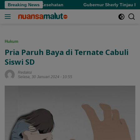
Langsung
asi Layanan Kesehatan
Breaking News
Gubernur Sherly Tinjau Revitalis
ke
konten
Hukum
Pria Paruh Baya di Ternate Cabuli
Siswi SD
Redaksi
Selasa, 30 Januari 2024 - 10:55