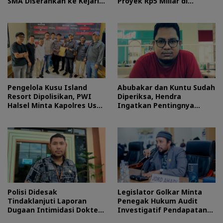
SMA Diserahkan ke Kejari
Proyek Rp5 Miliar di
Morotai
Halteng
Pengelola Kusu Island
Abubakar dan Kuntu Sudah
Resort Dipolisikan, PWI
Diperiksa, Hendra
Halsel Minta Kapolres Usut
Ingatkan Pentingnya
Tuntas
Proses Hukum
Polisi Didesak
Legislator Golkar Minta
Tindaklanjuti Laporan
Penegak Hukum Audit
Dugaan Intimidasi Dokter
Investigatif Pendapatan
RSUD Jailolo
BLUD RSUD Jailolo